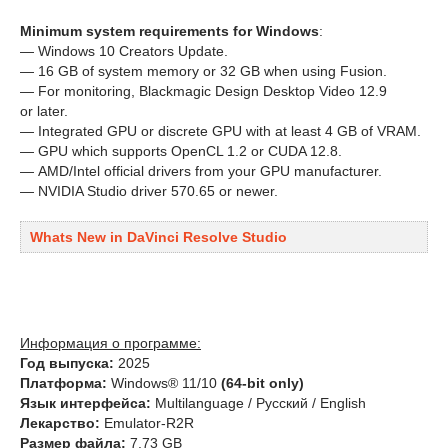
Minimum system requirements for Windows
:
— Windows 10 Creators Update.
— 16 GB of system memory or 32 GB when using Fusion.
— For monitoring, Blackmagic Design Desktop Video 12.9
or later.
— Integrated GPU or discrete GPU with at least 4 GB of VRAM.
— GPU which supports OpenCL 1.2 or CUDA 12.8.
— AMD/Intel official drivers from your GPU manufacturer.
— NVIDIA Studio driver 570.65 or newer.
Whats New in DaVinci Resolve Studio
Информация о программе:
Год выпуска:
2025
Платформа:
Windows® 11/10
(64-bit only)
Язык интерфейса:
Multilanguage / Русский / English
Лекарство:
Emulator-R2R
Размер файла:
7.73 GB