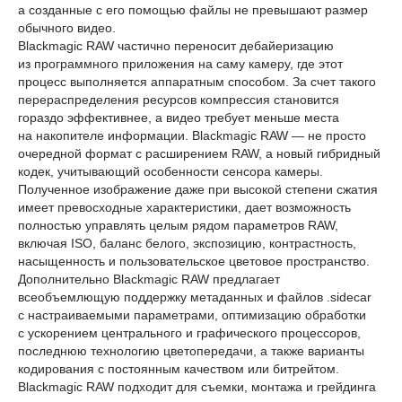
а созданные с его помощью файлы не превышают размер
обычного видео.
Blackmagic RAW частично переносит дебайеризацию
из программного приложения на саму камеру, где этот
процесс выполняется аппаратным способом. За счет такого
перераспределения ресурсов компрессия становится
гораздо эффективнее, а видео требует меньше места
на накопителе информации. Blackmagic RAW — не просто
очередной формат с расширением RAW, а новый гибридный
кодек, учитывающий особенности сенсора камеры.
Полученное изображение даже при высокой степени сжатия
имеет превосходные характеристики, дает возможность
полностью управлять целым рядом параметров RAW,
включая ISO, баланс белого, экспозицию, контрастность,
насыщенность и пользовательское цветовое пространство.
Дополнительно Blackmagic RAW предлагает
всеобъемлющую поддержку метаданных и файлов .sidecar
с настраиваемыми параметрами, оптимизацию обработки
с ускорением центрального и графического процессоров,
последнюю технологию цветопередачи, а также варианты
кодирования с постоянным качеством или битрейтом.
Blackmagic RAW подходит для съемки, монтажа и грейдинга