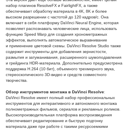
набор плагинов ResolveFX и FairlightFX, а также
обеспечивает обработку материала в 4K, 8K и более
высоком разрешении с частотой до 120 кадров/с. Она
включает в себя платформу DaVinci Neural Engine, которая
позволяет распознавать человеческие лица, использовать
функцию Speed Warp для создания хронометражных
эффектов, выполнять автоматическое выравнивание
и применение цветовой схемы. DaVinci Resolve Studio также
содержит инструменты для добавления зернистости,
размытия и затуманивания, расширенного шумоподавления
и грейдинга HDR-материала. Дополнительно предусмотрена
поддержка H.264 (10 бит), объемного трехмерного звука,
стереоскопического 3D-видео и средств совместного
творчества.
Обзор инструментов монтажа в DaVinci Resolve
:
DaVinci Resolve имеет полный набор профессиональных
инструментов для интерактивного и автономного монтажа
полнометражных фильмов, сериалов и рекламных роликов.
Высокопроизводительная платформа воспроизведения
обеспечивает редактирование и быструю подгонку
материала даже при работе с такими ресурсоемкими