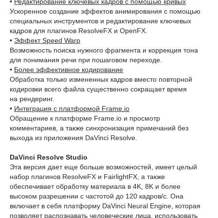
•
Редактирование ключевых кадров с помощью кривых
Ускоренное создание эффектов анимирования с помощью
специальных инструментов и редактирование ключевых
кадров для плагинов ResolveFX и OpenFX.
•
Эффект Speed Warp
Возможность поиска нужного фрагмента и коррекция тона
для понимания речи при пошаговом переходе.
•
Более эффективное кодирование
Обработка только измененных кадров вместо повторной
кодировки всего файла существенно сокращает время
на рендеринг.
•
Интеграция с платформой Frame.io
Обращение к платформе Frame.io и просмотр
комментариев, а также синхронизация примечаний без
выхода из приложения DaVinci Resolve.
DaVinci Resolve Studio
Эта версия дает еще больше возможностей, имеет целый
набор плагинов ResolveFX и FairlightFX, а также
обеспечивает обработку материала в 4K, 8K и более
высоком разрешении с частотой до 120 кадров/с. Она
включает в себя платформу DaVinci Neural Engine, которая
позволяет распознавать человеческие лица, использовать