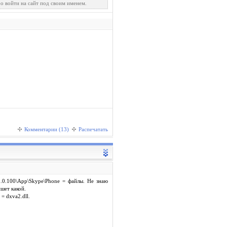
о войти на сайт под своим именем.
Комментарии (13)
Распечатать
1.0.100\App\Skype\Phone = файлы. Не знаю
ишет какой.
= dxva2.dll.