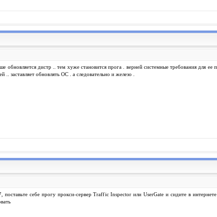
ше обновляется дистр .. тем хуже становится прога . верней системные требования для ее п
ей .. заставляет обновлять ОС . а следовательно и железо .
7, поставьте себе прогу прокси-сервер Traffic Inspector или UserGate и сидите в интернет
овать