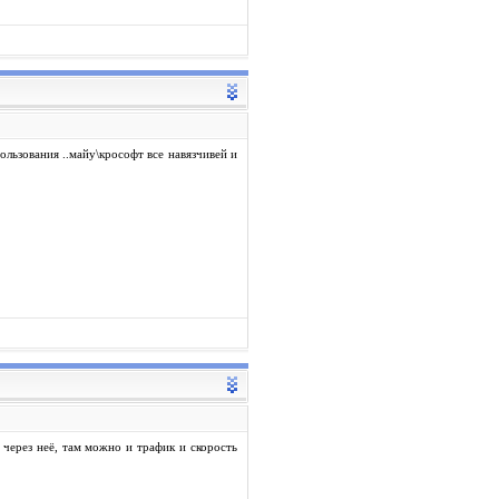
ользования ..майу\крософт все навязчивей и
е через неё, там можно и трафик и скорость