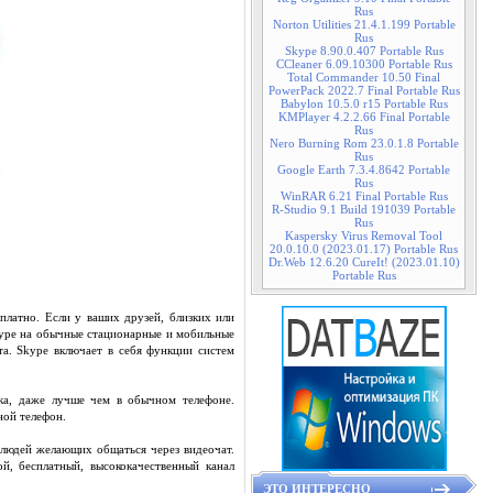
Rus
Norton Utilities 21.4.1.199 Portable
Rus
Skype 8.90.0.407 Portable Rus
CCleaner 6.09.10300 Portable Rus
Total Commander 10.50 Final
PowerPack 2022.7 Final Portable Rus
Babylon 10.5.0 r15 Portable Rus
KMPlayer 4.2.2.66 Final Portable
Rus
Nero Burning Rom 23.0.1.8 Portable
Rus
Google Earth 7.3.4.8642 Portable
Rus
WinRAR 6.21 Final Portable Rus
R-Studio 9.1 Build 191039 Portable
Rus
Kaspersky Virus Removal Tool
20.0.10.0 (2023.01.17) Portable Rus
Dr.Web 12.6.20 CureIt! (2023.01.10)
Portable Rus
латно. Если у ваших друзей, близких или
kype на обычные стационарные и мобильные
а. Skype включает в себя функции систем
ка, даже лучше чем в обычном телефоне.
ной телефон.
 людей желающих общаться через видеочат.
й, бесплатный, высококачественный канал
ЭТО ИНТЕРЕСНО