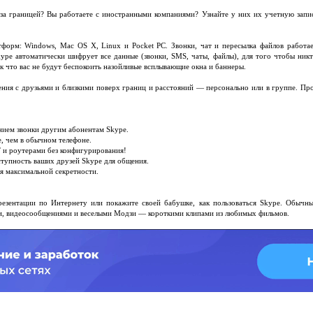
 за границей? Вы работаете с иностранными компаниями? Узнайте у них их учетную запи
тформ: Windows, Mac OS X, Linux и Pocket PC. Звонки, чат и пересылка файлов работ
ype автоматически шифрует все данные (звонки, SMS, чаты, файлы), для того чтобы никт
ак что вас не будут беспокоить назойливые всплывающие окна и баннеры.
ния с друзьями и близкими поверх границ и расстояний — персонально или в группе. Про
нием звонки другим абонентам Skype.
е, чем в обычном телефоне.
 и роутерами без конфигурирования!
ступность ваших друзей Skype для общения.
я максимальной секретности.
резентации по Интернету или покажите своей бабушке, как пользоваться Skype. Обыч
, видеосообщениями и веселыми Модзи — короткими клипами из любимых фильмов.