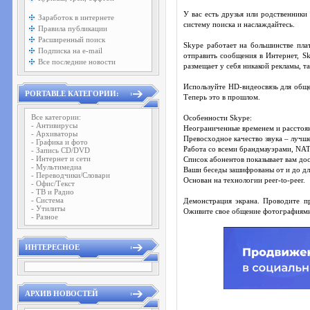
У вас есть друзья или родственники
Заработок в интернете
систему поиска и наслаждайтесь.
Правила публикации
Расширенный поиск
Skype работает на большинстве пла
Подписка на e-mail
отправить сообщения в Интернет, Sk
Все последние новости
размещает у себя никакой рекламы, т
Используйте HD-видеосвязь для обще
PORTABLE КАТЕГОРИИ:
Теперь это в прошлом.
Все категории:
Особенности Skype:
- Антивирусы
Неограниченные временем и расстоя
- Архиваторы
Превосходное качество звука – лучш
- Графика и фото
Работа со всеми брандмауэрами, NAT
- Запись CD/DVD
- Интернет и сети
Список абонентов показывает вам до
- Мультимедиа
Ваши беседы зашифрованы от и до дл
- Переводчики/Словари
Основан на технологии peer-to-peer.
- Офис/Текст
- ТВ и Радио
- Система
Демонстрация экрана. Проводите п
- Утилиты
Оживите свое общение фотографиями
- Разное
ИНТЕРЕСНОЕ
АРХИВ НОВОСТЕЙ