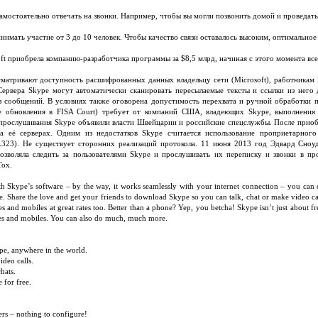
амостоятельно отвечать на звонки. Например, чтобы вы могли позвонить домой и проведат
имать участие от 3 до 10 человек. Чтобы качество связи оставалось высоким, оптимальное
ft приобрела компанию-разработчика программы за $8,5 млрд, начиная с этого момента все
матривают доступность расшифрованных данных владельцу сети (Microsoft), работникам 
Сервера Skype могут автоматически сканировать пересылаемые тексты и ссылки из него
из сообщений. В условиях также оговорена допустимость перехвата и ручной обработки
е обновления в FISA Court) требует от компаний США, владеющих Skype, выполнения
 прослушивания Skype объявили власти Швейцарии и российские спецслужбы. После приоб
на её серверах. Одним из недостатков Skype считается использование проприетарног
H.323). Не существует сторонних реализаций протокола. 11 июня 2013 год Эдвард Сно
озволяла следить за пользователями Skype и прослушивать их переписку и звонки в пр
Tox.
th Skype’s software – by the way, it works seamlessly with your internet connection – you can
e. Share the love and get your friends to download Skype so you can talk, chat or make video ca
nes and mobiles at great rates too. Better than a phone? Yep, you betcha! Skype isn’t just about f
ones and mobiles. You can also do much, much more.
ype, anywhere in the world.
ideo calls.
hats.
 for free.
ers – nothing to configure!