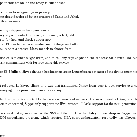
e friends are online and ready to talk or chat.
 in order to safeguard your privacy.
chnology developed by the creators of Kazaa and Joltid.
th other users.
any ways Skype can help you connect.
y to your contact list is simple – search, select, add.
g to for free. And check out our new
 Call Phones tab, enter a number and hit the green button.
quality with a headset. Many models to choose from.
o calls to other Skype users, and to call any regular phone line for reasonable rates. You can 
an't communicate with for free using this service.
r $8.5 billion. Skype division headquarters are in Luxembourg but most of the development tea
a.
ebooted its Skype clients in a way that transitioned Skype from peer-to-peer service to a cen
messaging more prominent than voice calling.
ification Protocol 24. The deprecation became effective in the second week of August 2014.
port is concerned, Skype only supports the IPv4 protocol. It lacks support for the next-generation
 revealed that agencies such as the NSA and the FBI have the ability to eavesdrop on Skype, inc
RISM surveillance program, which requires FISA court authorization, reportedly has allowed 
ский