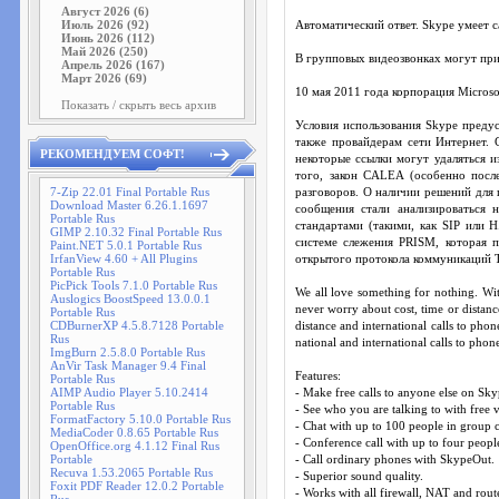
Август 2026 (6)
Июль 2026 (92)
Автоматический ответ. Skype умеет с
Июнь 2026 (112)
Май 2026 (250)
В групповых видеозвонках могут прин
Апрель 2026 (167)
Март 2026 (69)
10 мая 2011 года корпорация Microso
Показать / скрыть весь архив
Условия использования Skype предус
также провайдерам сети Интернет. 
РЕКОМЕНДУЕМ СОФТ!
некоторые ссылки могут удаляться 
того, закон CALEA (особенно посл
7-Zip 22.01 Final Portable Rus
разговоров. О наличии решений для
Download Master 6.26.1.1697
сообщения стали анализироваться 
Portable Rus
стандартами (такими, как SIP или 
GIMP 2.10.32 Final Portable Rus
системе слежения PRISM, которая п
Paint.NET 5.0.1 Portable Rus
IrfanView 4.60 + All Plugins
открытого протокола коммуникаций 
Portable Rus
PicPick Tools 7.1.0 Portable Rus
We all love something for nothing. Wi
Auslogics BoostSpeed 13.0.0.1
never worry about cost, time or distanc
Portable Rus
CDBurnerXP 4.5.8.7128 Portable
distance and international calls to pho
Rus
national and international calls to ph
ImgBurn 2.5.8.0 Portable Rus
AnVir Task Manager 9.4 Final
Features:
Portable Rus
AIMP Audio Player 5.10.2414
- Make free calls to anyone else on Sk
Portable Rus
- See who you are talking to with free v
FormatFactory 5.10.0 Portable Rus
- Chat with up to 100 people in group c
MediaCoder 0.8.65 Portable Rus
- Conference call with up to four people
OpenOffice.org 4.1.12 Final Rus
Portable
- Call ordinary phones with SkypeOut.
Recuva 1.53.2065 Portable Rus
- Superior sound quality.
Foxit PDF Reader 12.0.2 Portable
- Works with all firewall, NAT and rout