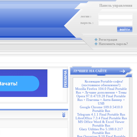
Панель управления
логин :
пароль :
Регистрация
Напомнить пароль?
ЛУЧШЕЕ НА САЙТЕ
Коллекция Portable-софта!
(постоянное обновление!)
Mozilla Firefox 104.0 Final Portable
Rus + Лучшие дополнения + Темы
Opera 97.0.4719.28 Final Portable
Rus + Плагины + Анти-Баннер +
USB
Google Chrome 109.0.5410.0
Portable Rus
Telegram 4.1.1 Final Portable Rus
LibreOffice 7.3.4 Final Portable Rus
MS Office Word & Excel Viewer
Portable Rus
Glary Utilities Pro 5.188.0.217
Portable Rus
Reg Organizer 9.10 Final Portable