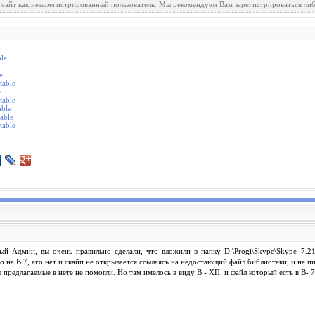
 сайт как незарегистрированный пользователь. Мы рекомендуем Вам зарегистрироваться либ
ble
e
table
e
table
able
able
table
ый Админ, вы очень правильно сделали, что вложили в папку D:\Progi\Skype\Skype_7.2
но на В 7, его нет и скайп не открывается ссылаясь на недостающий файл библиотеки, и не п
 предлагаемые в нете не помогли. Но там имелось в виду В - ХП. и файл который есть в В- 7 
.