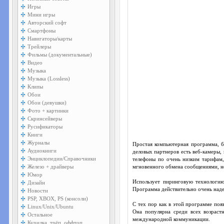
Игры
Мини игры
Авторский софт
Смартфоны
Навигаторы/карты
Трейлеры
Фильмы (документальные)
Видео
Музыка
Музыка (Lossless)
Клипы
Обои
Обои (девушки)
Фото + картинки
Скринсейверы
Русификаторы
Книги
Журналы
Простая компьютерная программа, б
Аудиокниги
деловых партнеров есть веб-камеры,
Энциклопедии/Справочники
телефоны по очень низким тарифам,
Железо + драйверы
мгновенного обмена сообщениями, но
Юмор
Использует пиринговую технологию
Дизайн
Программа действительно очень наде
Новости
PSP, XBOX, PS (консоли)
С тех пор как в этой программе поя
Linux/Unix/Ubuntu
Она популярна среди всех возрастн
Остальное
международной коммуникации.
Курилка, трёп, оффтоп