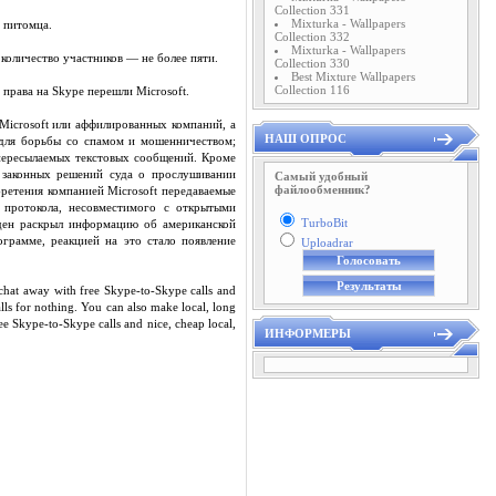
Collection 331
Mixturka - Wallpapers
ь питомца.
Collection 332
Mixturka - Wallpapers
 количество участников — не более пяти.
Collection 330
Best Mixture Wallpapers
Collection 116
 права на Skype перешли Microsoft.
Microsoft или аффилированных компаний, а
НАШ ОПРОС
 для борьбы со спамом и мошенничеством;
 пересылаемых текстовых сообщений. Кроме
 законных решений суда о прослушивании
Самый удобный
файлообменник?
ретения компанией Microsoft передаваемые
о протокола, несовместимого с открытыми
TurboBit
уден раскрыл информацию об американской
ограмме, реакцией на это стало появление
Uploadrar
 chat away with free Skype-to-Skype calls and
lls for nothing. You can also make local, long
ree Skype-to-Skype calls and nice, cheap local,
ИНФОРМЕРЫ