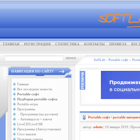
ГЛАВНАЯ
РЕГИСТРАЦИЯ
СТАТИСТИКА
КОНТАКТЫ
ПРАВИЛА
RSS 2
SoftLab - Portable софт
»
Porta
НАВИГАЦИЯ ПО САЙТУ
Главная
Все последние новости
Portable-софт
Подборки portable-софта
Portable-игры
Программы
- Программы (на русском)
Portable-софт
/
portable интернет
- Антивирусы + ключи
LiveCD/LiveUSB
автор:
admin
| 19 января 2019 | Прос
Программы (Автоустановка)
Стол заказов
Полезные советы