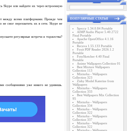
сь Skype или найдите их через встроенную
ПОПУЛЯРНЫЕ СТАТЬИ
ает между всеми платформами. Прежде чем
о не смог перехватить их в сети. Skype не
Speccy 1.34.0.84 Portable
AIMP Audio Player 5.40.2722
Final Portable
пускаете регулярные встречи и торжества?
Apache OpenOffice 4.1.16
Portable
Recuva 1.55.133 Portable
Foxit PDF Reader 2026.1.2
Portable
FotoSketcher 4.40 Final
Portable
Anime Wallpapers Collection 01
Best Mixture Wallpapers
Collection 113
Mixturka - Wallpapers
Collection 323
Zishy Model Katerine from
Wallpapers
ными сообщениями уже никого не удивишь.
Mixturka - Wallpapers
Collection 333
Best Wallpapers Mix Collection
95
Mixturka - Wallpapers
Collection 334
Mixturka - Wallpapers
Collection 322
Mixturka - Wallpapers
Collection 337
Mixturka - Wallpapers
Collection 322
Mixturka - Wallpapers