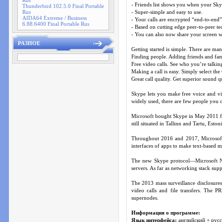
Rus
- Friends list shows you when your Skyp
Thunderbird 102.5.0 Final Portable
Rus
- Super-simple and easy to use.
AIDA64 Extreme / Business
- Your calls are encrypted “end-to-end”
6.88.6400 Final Portable Rus
- Based on cutting edge peer-to-peer te
- You can also now share your screen wi
РАЗНОЕ
Getting started is simple. There are m
Finding people. Adding friends and famil
Free video calls. See who you’re talkin
Making a call is easy. Simply select the
Great call quality. Get superior sound 
Skype lets you make free voice and vide
widely used, there are few people you c
Microsoft bought Skype in May 2011 fo
still situated in Tallinn and Tartu, Estoni
Throughout 2016 and 2017, Microsoft r
interfaces of apps to make text-based 
The new Skype protocol—Microsoft Not
servers. As far as networking stack sup
The 2013 mass surveillance disclosures
video calls and file transfers. The P
supernodes.
Информация о программе:
Язык интерфейса:
английский + рус