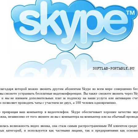
лагодаря которой можно звонить другим абонентам Skype во всем мире совершенно бесп
 вы сможете устраивать бесплатные видеоконференции. Вы также сможете звонить через S
 и мы не взимаем дополнительных плат за подписку на наши услуги или активацию счет
 позволяет проводить чаты с участием не двух, а 100 человек одновременно.
 превращая ваш компьютер в видеотелефон. Skype обеспечивает хорошее качество зву
жна, независимо от того звоните ли вы с компьютера на компьютер или на обычный провод
вилась возможность видео звонка, она стала самым распространенным IM клиентом среди
ых категорий, и используется как частными лицами, так и предприятиями как основно