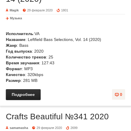
Magik
29 февраля 2020
1801
Музыка
Исполнитель
:VA
Название
: Leftfield Bass Selections, Vol. 14 (2020)
Жанр
: Bass
Год выпуска
: 2020
Количество треков
: 25
Время звучания
: 127:43
Формат
: MP3
Качество
: 320kbps
Размер
: 281 MB
Подробнее
0
Crafts Beautiful №341 2020
samamasha
29 февраля 2020
2699