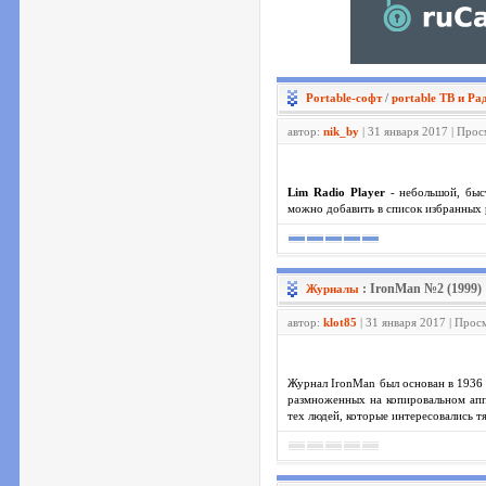
Portable-софт
/
portable ТВ и Ра
автор:
nik_by
| 31 января 2017 | Про
Lim Radio Player
- небольшой, быс
можно добавить в список избранных 
: IronMan №2 (1999)
Журналы
автор:
klot85
| 31 января 2017 | Прос
Журнал IronMan был основан в 1936 
размноженных на копировальном апп
тех людей, которые интересовались т