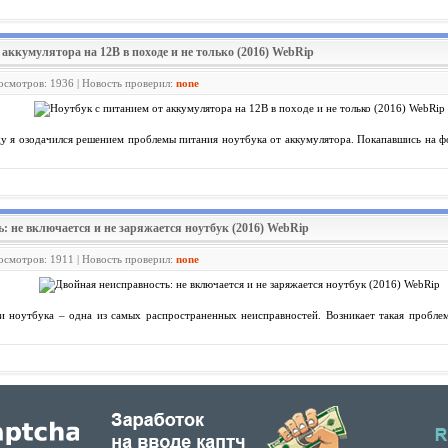
 аккумулятора на 12В в походе и не только (2016) WebRip
росмотров: 1936 | Новость проверил:
none
у я озодачился решением проблемы питания ноутбука от аккумулятора. Покапавшись на ф
ь: не включается и не заряжается ноутбук (2016) WebRip
росмотров: 1911 | Новость проверил:
none
и ноутбука – одна из самых распространенных неисправностей. Возникает такая проблем