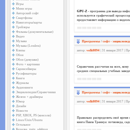
Игры
Мини игры
GPU-Z
- программа для вывода инфо
Авторский софт
используется графический процессор
Смартфоны
предоставляет информацию о видеопа
Навигаторы/карты
Трейлеры
Фильмы (документальные)
Видео
Музыка
Программы
/
софт - энциклопед
Музыка (Lossless)
Клипы
автор:
volk0894
| 31 января 2017 | П
Обои
Обои (девушки)
Фото + картинки
Справочник рассчитан на всех, кому
Скринсейверы
средних специальных учебных заведе
Русификаторы
Книги
Журналы
Аудиокниги
Энциклопедии/Справочники
Программы
/
софт - энциклопед
Железо + драйверы
Юмор
автор:
volk0894
| 31 января 2017 | П
Дизайн
Новости
PSP, XBOX, PS (консоли)
Правильно распределить своё время 
Linux/Unix/Ubuntu
книга Павла Траннуа: почвоведа, сад
Остальное
Курилка, трёп, оффтоп