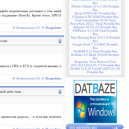
Rus
Norton Utilities 21.4.1.199 Portable
Rus
рфейс подключения, расскажет о том, какой
Skype 8.90.0.407 Portable Rus
о поддержке DirectX). Кроме этого, GPU-Z
CCleaner 6.09.10300 Portable Rus
Total Commander 10.50 Final
PowerPack 2022.7 Final Portable Rus
Babylon 10.5.0 r15 Portable Rus
Комментарии (0)
Подробнее
KMPlayer 4.2.2.66 Final Portable
Rus
Nero Burning Rom 23.0.1.8 Portable
оссии
Rus
Google Earth 7.3.4.8642 Portable
Rus
WinRAR 6.21 Final Portable Rus
R-Studio 9.1 Build 191039 Portable
Rus
Kaspersky Virus Removal Tool
20.0.10.0 (2023.01.17) Portable Rus
вящихся к ГИА и ЕГЭ, и студентов высших и
Dr.Web 12.6.20 CureIt! (2023.01.10)
Portable Rus
Комментарии (0)
Подробнее
дый день года
е приносила радость, – в этом вам поможет
.
ЭТО ИНТЕРЕСНО