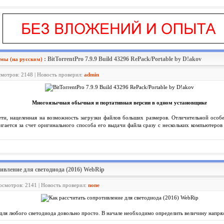
: BitTorrentPro 7.9.9 Build 43296 RePack/Portable by D!akov
мы (на русском)
смотров: 2148 | Новость проверил:
admin
Многоязычная обычная и портативная версии в одном установщике
и, нацеленная на возможность загрузки файлов больших размеров. Отличительной особе
игается за счет оригинального способа его выдачи файла сразу с нескольких компьютеров 
тивление для светодиода (2016) WebRip
росмотров: 2141 | Новость проверил:
none
 для любого светодиода довольно просто. В начале необходимо определить величину напряж