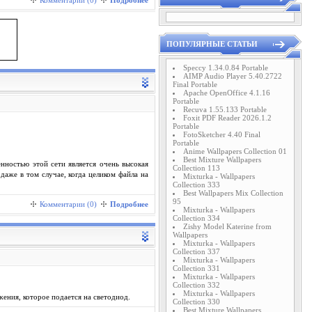
Комментарии (0)
Подробнее
ПОПУЛЯРНЫЕ СТАТЬИ
Speccy 1.34.0.84 Portable
AIMP Audio Player 5.40.2722
Final Portable
Apache OpenOffice 4.1.16
Portable
Recuva 1.55.133 Portable
Foxit PDF Reader 2026.1.2
Portable
FotoSketcher 4.40 Final
Portable
Anime Wallpapers Collection 01
Best Mixture Wallpapers
нностью этой сети является очень высокая
Collection 113
даже в том случае, когда целиком файла на
Mixturka - Wallpapers
Collection 333
Best Wallpapers Mix Collection
95
Комментарии (0)
Подробнее
Mixturka - Wallpapers
Collection 334
Zishy Model Katerine from
Wallpapers
Mixturka - Wallpapers
Collection 337
Mixturka - Wallpapers
Collection 331
Mixturka - Wallpapers
Collection 332
Mixturka - Wallpapers
ения, которое подается на светодиод.
Collection 330
Best Mixture Wallpapers