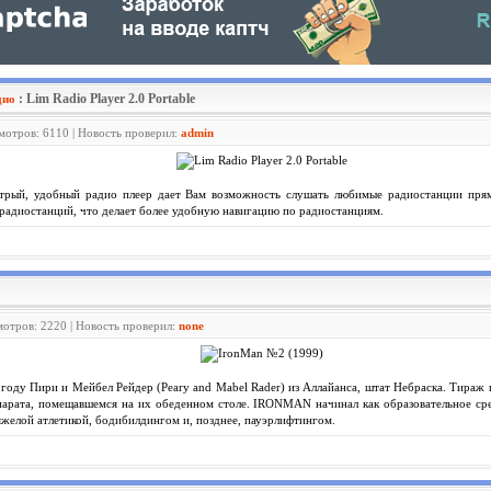
: Lim Radio Player 2.0 Portable
дио
смотров: 6110 | Новость проверил:
admin
трый, удобный радио плеер дает Вам возможность слушать любимые радиостанции пря
радиостанций, что делает более удобную навигацию по радиостанциям.
мотров: 2220 | Новость проверил:
none
году Пири и Мейбел Рейдер (Peary and Mabel Rader) из Аллайанса, штат Небраска. Тираж п
арата, помещавшемся на их обеденном столе. IRONMAN начинал как образовательное ср
яжелой атлетикой, бодибилдингом и, позднее, пауэрлифтингом.