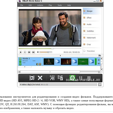
льзовании инструментом для редактирования и создания видео фильмов. Поддерживаютс
HD видео (HD AVI, MPEG HD-2 / 4, HD VOB, WMV HD), а также самые популярные форма
, QT, H.261/H.264, DAT, ASF, WMV). С помощью функции редактирования фильма, вы мо
ео-изображения, а также наложить музыку и обрезать видео.