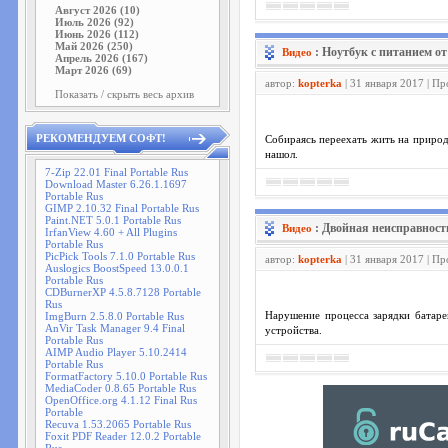
Август 2026 (10)
Июль 2026 (92)
Июнь 2026 (112)
Май 2026 (250)
: Ноутбук с питанием от
Видео
Апрель 2026 (167)
Март 2026 (69)
автор:
kopterka
| 31 января 2017 | П
Показать / скрыть весь архив
РЕКОМЕНДУЕМ СОФТ!
Собираясь переехать жить на природ
нашол.
7-Zip 22.01 Final Portable Rus
Download Master 6.26.1.1697
Portable Rus
GIMP 2.10.32 Final Portable Rus
Paint.NET 5.0.1 Portable Rus
: Двойная неисправност
Видео
IrfanView 4.60 + All Plugins
Portable Rus
PicPick Tools 7.1.0 Portable Rus
автор:
kopterka
| 31 января 2017 | П
Auslogics BoostSpeed 13.0.0.1
Portable Rus
CDBurnerXP 4.5.8.7128 Portable
Rus
ImgBurn 2.5.8.0 Portable Rus
Нарушение процесса зарядки батаре
AnVir Task Manager 9.4 Final
устройства.
Portable Rus
AIMP Audio Player 5.10.2414
Portable Rus
FormatFactory 5.10.0 Portable Rus
MediaCoder 0.8.65 Portable Rus
OpenOffice.org 4.1.12 Final Rus
Portable
Recuva 1.53.2065 Portable Rus
Foxit PDF Reader 12.0.2 Portable