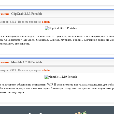
: ClipGrab 3.6.3 Portable
 и сети
смотров: 8312 | Новость проверил:
admin
я и конвертирования видео, независимо от браузера, может качать и конвертировать вид
ion, CollegeHumor, MyVideo, Sevenload, Clipfish, MySpass, Tudou... Скачанное видео вы 
 оставить его как есть.
: Mumble 1.2.19 Portable
 и сети
смотров: 4919 | Новость проверил:
admin
 голосового общения по технологии VoIP. В основном эта программа создавалась для гей
еспечивает прекрасное качество звука благодаря тому, что не просто использует компр
ышая чистоту звука.