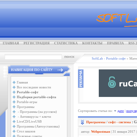
ГЛАВНАЯ
РЕГИСТРАЦИЯ
СТАТИСТИКА
КОНТАКТЫ
ПРАВИЛА
RSS 2
SoftLab - Portable софт
» Мате
НАВИГАЦИЯ ПО САЙТУ
Главная
Все последние новости
Portable-софт
Подборки portable-софта
Portable-игры
Программы
Сортировать статьи по:
дате
|
популя
- Программы (на русском)
- Антивирусы + ключи
LiveCD/LiveUSB
: G
Программы
/
софт - система
Программы (Автоустановка)
Стол заказов
автор:
Webpostman
| 31 января 2017 
Полезные советы