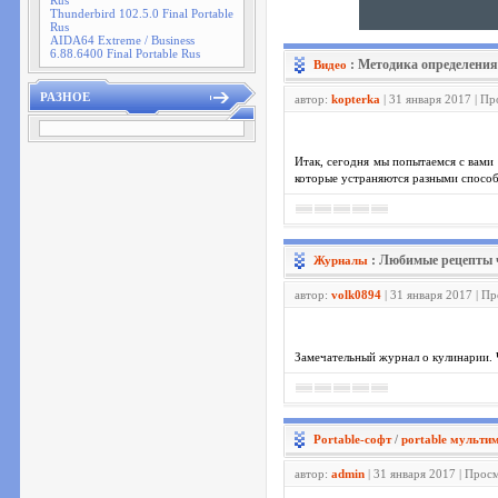
Rus
Thunderbird 102.5.0 Final Portable
Rus
AIDA64 Extreme / Business
6.88.6400 Final Portable Rus
: Методика определения
Видео
РАЗНОЕ
автор:
kopterka
| 31 января 2017 | П
Итак, сегодня мы попытаемся с вами 
которые устраняются разными спосо
: Любимые рецепты ч
Журналы
автор:
volk0894
| 31 января 2017 | П
Замечательный журнал о кулинарии. 
Portable-софт
/
portable мульти
автор:
admin
| 31 января 2017 | Прос