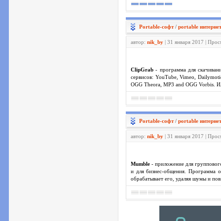
Portable-софт
/
portable интернет
автор:
nik_by
| 31 января 2017 | Про
ClipGrab
- программа для скачивани
сервисов: YouTube, Vimeo, Dailymot
OGG Theora, MP3 and OGG Vorbis. Или
Portable-софт
/
portable интернет
автор:
nik_by
| 31 января 2017 | Про
Mumble
- приложение для группового
и для бизнес-общения. Программа об
обрабатывает его, удаляя шумы и пов