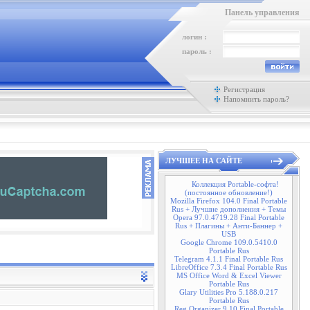
Панель управления
логин :
пароль :
Регистрация
Напомнить пароль?
ЛУЧШЕЕ НА САЙТЕ
Коллекция Portable-софта!
(постоянное обновление!)
Mozilla Firefox 104.0 Final Portable
Rus + Лучшие дополнения + Темы
Opera 97.0.4719.28 Final Portable
Rus + Плагины + Анти-Баннер +
USB
Google Chrome 109.0.5410.0
Portable Rus
Telegram 4.1.1 Final Portable Rus
LibreOffice 7.3.4 Final Portable Rus
MS Office Word & Excel Viewer
Portable Rus
Glary Utilities Pro 5.188.0.217
Portable Rus
Reg Organizer 9.10 Final Portable