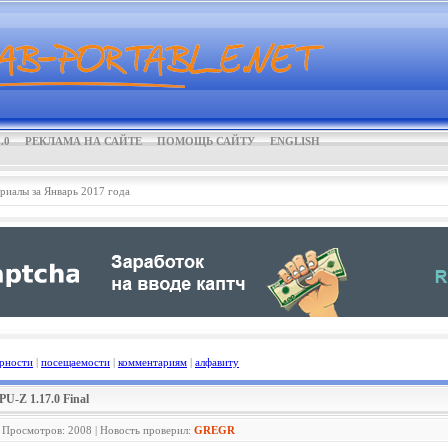
.0
РЕКЛАМА НА САЙТЕ
ПОМОЩЬ САЙТУ
ENGLISH
риалы за Январь 2017 года
рности
|
посещаемости
|
комментариям
|
алфавиту
PU-Z 1.17.0 Final
| Просмотров: 2008 | Новость проверил:
GREGR