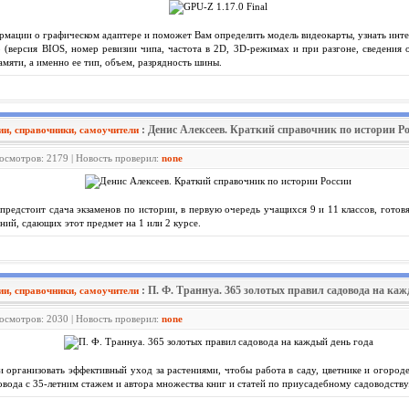
рмации о графическом адаптере и поможет Вам определить модель видеокарты, узнать инте
 (версия BIOS, номер ревизии чипа, частота в 2D, 3D-режимах и при разгоне, сведения 
мяти, а именно ее тип, объем, разрядность шины.
: Денис Алексеев. Краткий справочник по истории Р
ии, справочники, самоучители
росмотров: 2179 | Новость проверил:
none
 предстоит сдача экзаменов по истории, в первую очередь учащихся 9 и 11 классов, гото
ний, сдающих этот предмет на 1 или 2 курсе.
: П. Ф. Траннуа. 365 золотых правил садовода на каж
ии, справочники, самоучители
росмотров: 2030 | Новость проверил:
none
и организовать эффективный уход за растениями, чтобы работа в саду, цветнике и огород
овода с 35-летним стажем и автора множества книг и статей по приусадебному садоводству