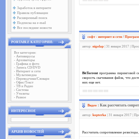
Заработок в интернете
Правила публикации
Расширенный поиск
Подписка на e-mail
Все последние новости
софт - интернет и сети
/
Програм
PORTABLE КАТЕГОРИИ:
автор:
nigolap
| 31 января 2017 | Про
Все категории:
- Антивирусы
- Архиваторы
- Графика и фото
- Запись CD/DVD
- Интернет и сети
BitTorrent
программа пиринговой сет
- Мультимедиа
скорость скачивания файла, что дост
- Переводчики/Словари
- Офис/Текст
них еще нет.
- ТВ и Радио
- Система
- Утилиты
- Разное
: Как рассчитать сопро
Видео
ИНТЕРЕСНОЕ
автор:
kopterka
| 31 января 2017 | П
АРХИВ НОВОСТЕЙ
Рассчитать сопротивление резистора