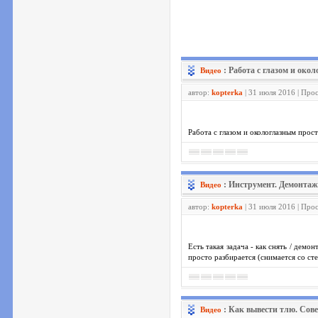
: Работа с глазом и ок
Видео
автор:
kopterka
| 31 июля 2016 | Про
Работа с глазом и окологлазным прос
: Инструмент. Демонтаж
Видео
автор:
kopterka
| 31 июля 2016 | Про
Есть такая задача - как снять / дем
просто разбирается (снимается со сте
: Как вывести тлю. Сов
Видео