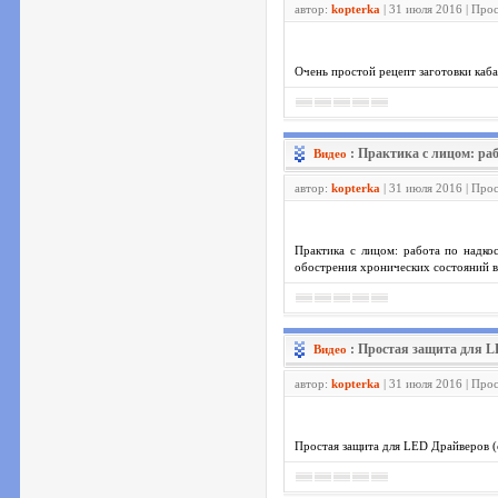
автор:
kopterka
| 31 июля 2016 | Про
Очень простой рецепт заготовки каба
: Практика с лицом: ра
Видео
автор:
kopterka
| 31 июля 2016 | Про
Практика с лицом: работа по надко
обострения хронических состояний в
: Простая защита для 
Видео
автор:
kopterka
| 31 июля 2016 | Про
Простая защита для LED Драйверов (