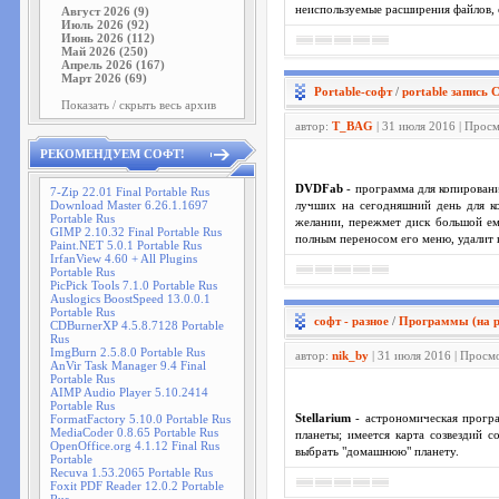
неиспользуемые расширения файлов, 
Август 2026 (9)
Июль 2026 (92)
Июнь 2026 (112)
Май 2026 (250)
Апрель 2026 (167)
Март 2026 (69)
Portable-софт
/
portable запись
Показать / скрыть весь архив
автор:
T_BAG
| 31 июля 2016 | Прос
РЕКОМЕНДУЕМ СОФТ!
DVDFab
- программа для копировани
7-Zip 22.01 Final Portable Rus
Download Master 6.26.1.1697
лучших на сегодняшний день для ко
Portable Rus
желании, пережмет диск большой ем
GIMP 2.10.32 Final Portable Rus
полным переносом его меню, удалит в
Paint.NET 5.0.1 Portable Rus
IrfanView 4.60 + All Plugins
Portable Rus
PicPick Tools 7.1.0 Portable Rus
Auslogics BoostSpeed 13.0.0.1
Portable Rus
софт - разное
/
Программы (на р
CDBurnerXP 4.5.8.7128 Portable
Rus
ImgBurn 2.5.8.0 Portable Rus
автор:
nik_by
| 31 июля 2016 | Просм
AnVir Task Manager 9.4 Final
Portable Rus
AIMP Audio Player 5.10.2414
Portable Rus
FormatFactory 5.10.0 Portable Rus
Stellarium
- астрономическая програ
MediaCoder 0.8.65 Portable Rus
планеты; имеется карта созвездий 
OpenOffice.org 4.1.12 Final Rus
выбрать "домашнюю" планету.
Portable
Recuva 1.53.2065 Portable Rus
Foxit PDF Reader 12.0.2 Portable