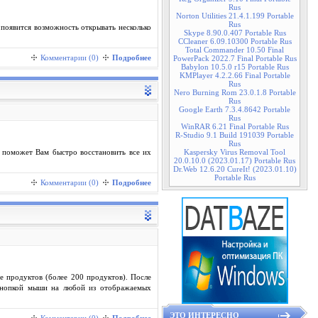
Rus
Norton Utilities 21.4.1.199 Portable
Rus
появится возможность открывать несколько
Skype 8.90.0.407 Portable Rus
CCleaner 6.09.10300 Portable Rus
Total Commander 10.50 Final
Комментарии (0)
Подробнее
PowerPack 2022.7 Final Portable Rus
Babylon 10.5.0 r15 Portable Rus
KMPlayer 4.2.2.66 Final Portable
Rus
Nero Burning Rom 23.0.1.8 Portable
Rus
Google Earth 7.3.4.8642 Portable
Rus
WinRAR 6.21 Final Portable Rus
R-Studio 9.1 Build 191039 Portable
Rus
Kaspersky Virus Removal Tool
 поможет Вам быстро восстановить все их
20.0.10.0 (2023.01.17) Portable Rus
Dr.Web 12.6.20 CureIt! (2023.01.10)
Portable Rus
Комментарии (0)
Подробнее
 продуктов (более 200 продуктов). После
кнопкой мыши на любой из отображаемых
ЭТО ИНТЕРЕСНО