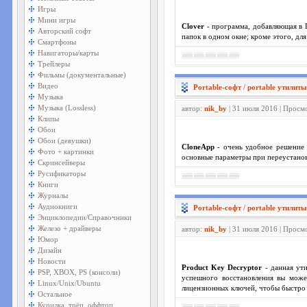
Игры
Мини игры
Clover
- программа, добавляющая в 
Авторский софт
папок в одном окне; кроме этого, дл
Смартфоны
Навигаторы/карты
Трейлеры
Фильмы (документальные)
Видео
Portable-софт
/
portable утилиты
Музыка
Музыка (Lossless)
автор:
nik_by
| 31 июля 2016 | Просм
Клипы
Обои
Обои (девушки)
CloneApp
- очень удобное решение 
Фото + картинки
основные параметры при переустанов
Скринсейверы
Русификаторы
Книги
Журналы
Аудиокниги
Portable-софт
/
portable утилиты
Энциклопедии/Справочники
Железо + драйверы
автор:
nik_by
| 31 июля 2016 | Просм
Юмор
Дизайн
Новости
Product Key Decryptor
- данная ут
PSP, XBOX, PS (консоли)
успешного восстановления вы мож
Linux/Unix/Ubuntu
лицензионных ключей, чтобы быстро 
Остальное
Курилка, трёп, оффтоп