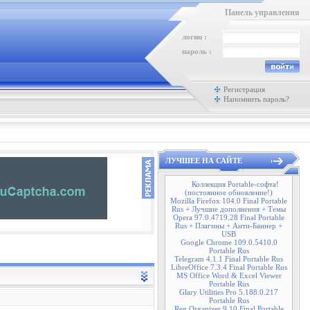
Панель управления
логин :
пароль :
Регистрация
Напомнить пароль?
ЛУЧШЕЕ НА САЙТЕ
Коллекция Portable-софта!
(постоянное обновление!)
Mozilla Firefox 104.0 Final Portable
Rus + Лучшие дополнения + Темы
Opera 97.0.4719.28 Final Portable
Rus + Плагины + Анти-Баннер +
USB
Google Chrome 109.0.5410.0
Portable Rus
Telegram 4.1.1 Final Portable Rus
LibreOffice 7.3.4 Final Portable Rus
MS Office Word & Excel Viewer
Portable Rus
Glary Utilities Pro 5.188.0.217
Portable Rus
Reg Organizer 9.10 Final Portable