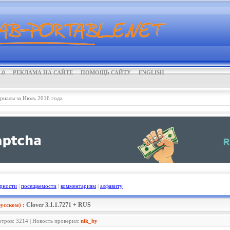
.0
РЕКЛАМА НА САЙТЕ
ПОМОЩЬ САЙТУ
ENGLISH
риалы за Июль 2016 года
рности
|
посещаемости
|
комментариям
|
алфавиту
: Clover 3.1.1.7271 + RUS
усском)
отров: 3214 | Новость проверил:
nik_by