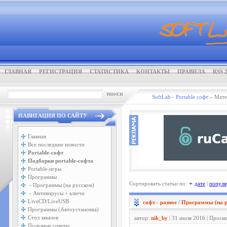
ГЛАВНАЯ
РЕГИСТРАЦИЯ
СТАТИСТИКА
КОНТАКТЫ
ПРАВИЛА
RSS 2
SoftLab - Portable софт
» Мате
НАВИГАЦИЯ ПО САЙТУ
Главная
Все последние новости
Portable-софт
Подборки portable-софта
Portable-игры
Программы
Сортировать статьи по:
дате
|
популя
- Программы (на русском)
- Антивирусы + ключи
LiveCD/LiveUSB
софт - разное
/
Программы (на р
Программы (Автоустановка)
Стол заказов
автор:
nik_by
| 31 июля 2016 | Просм
Полезные советы