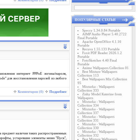
Комментарии (0)
Подробнее
ПОПУЛЯРНЫЕ СТАТЬИ
Speccy 1.34.0.84 Portable
AIMP Audio Player 5.40.2722
Final Portable
Apache OpenOffice 4.1.16
Portable
Recuva 1.55.133 Portable
Foxit PDF Reader 2026.1.2
Portable
FotoSketcher 4.40 Final
Portable
Anime Wallpapers Collection 01
Best Mixture Wallpapers
новления интернет PPPoE логина/пароля,
Collection 113
e" для восстановления паролей из любого
Best Wallpapers Mix Collection
95
Mixturka - Wallpapers
Collection 333
Комментарии (0)
Подробнее
Zishy Model Katerine from
Wallpapers
Mixturka - Wallpapers
Collection 334
Mixturka - Wallpapers
Collection 337
Mixturka - Wallpapers
Collection 331
Mixturka - Wallpapers
Collection 330
Mixturka - Wallpapers
на предмет наличия таких распространенных
Collection 332
 шрифты, устаревшие элементы меню "Пуск",
Best Mixture Wallpapers