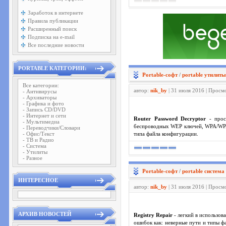
Заработок в интернете
Правила публикации
Расширенный поиск
Подписка на e-mail
Все последние новости
PORTABLE КАТЕГОРИИ:
Portable-софт
/
portable утилиты
Все категории:
автор:
nik_by
| 31 июля 2016 | Просм
- Антивирусы
- Архиваторы
- Графика и фото
- Запись CD/DVD
- Интернет и сети
Router Password Decryptor
- прост
- Мультимедиа
беспроводных WEP ключей, WPA/WPA2
- Переводчики/Словари
- Офис/Текст
типа файла конфигурации.
- ТВ и Радио
- Система
- Утилиты
- Разное
Portable-софт
/
portable система
ИНТЕРЕСНОЕ
автор:
nik_by
| 31 июля 2016 | Просм
АРХИВ НОВОСТЕЙ
Registry Repair
- легкий в использов
ошибок как: неверные пути и типы ф