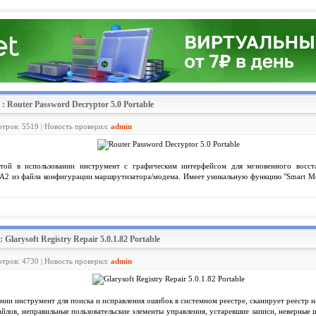
: Router Password Decryptor 5.0 Portable
отров: 5519 | Новость проверил:
admin
ой в использовании инструмент с графическим интерфейсом для мгновенного восста
 из файла конфигурации маршрутизатора/модема. Имеет уникальную функцию "Smart Mod
: Glarysoft Registry Repair 5.0.1.82 Portable
отров: 4730 | Новость проверил:
admin
ании инструмент для поиска и исправления ошибок в системном реестре, сканирует реестр 
айлов, неправильные пользовательские элементы управления, устаревшие записи, неверные