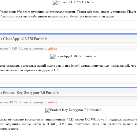
Проводник Windows функцию многовкладочности. Таким образом, после установки Clover 
я быстрого доступа к избранным папкам можно будет устанавливать закладки.
: CloneApp 1.18.778 Portable
отров: 7158 | Новость проверил:
admin
для создания резервных копий настроек и профилей самых популярных приложений, что
ке системы или переносе на другой ПК.
: Product Key Decryptor 7.0 Portable
отров: 4975 | Новость проверил:
admin
илита мгновенно восстановит лицензионные / CD ключи ОС Windows и поддерживаемых ее
ете сохранить копию ключа в HTML, XML или текстовый файл или щелкните правой 
скопировать.