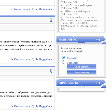
Collection 116
Best Mixture Wallpapers
Collection 116
Комментарии (1)
Подробнее
Mixturka - Wallpapers
Collection 324
Обои для рабочего стола -
Фото и картинки с девушками
Часть 140 (1920x1080 -
12000x9209) (1000 шт.) (2026)
JPG
НАШ ОПРОС
и видеопотока. Утилита является одной из
все защиты и ограничения с диска и, при
Самый удобный
ества или разобьет фильм на два диска с
файлообменник?
TurboBit
Комментарии (0)
Подробнее
Uploadrar
ИНФОРМЕРЫ
ение неба, отображает звезды, созвездия,
за, отображение границ созвездий, можно
Комментарии (0)
Подробнее