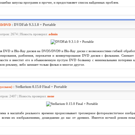
ошибки запуска программ и прочее, и предоставляет список найденных проблем.
: DVDFab 9.3.1.0 + Portable
 CD/DVD
мотров: 2674 | Новость проверил:
admin
я DVD и Blu-Ray дисков на DVD5/DVD9 и Blu-Ray диски с возможностями гибкой обработк
пирования, разбиения, пережатия и конвертирования DVD дисков с фильмами. Снимает 
кости и вместит его в обыкновенную пустую DVD болванку с минимальными потерями кач
сю рекламу, либо запишет только фильм и многое другое.
: Stellarium 0.15.0 Final + Portable
усском)
отров: 2407 | Новость проверил:
none
мма в масштабе реального времени прорисовывает трехмерное фотореалистичное изображ
со всеми их изображениями, дошедшими до нас от древних. Имеется ночной режим пока