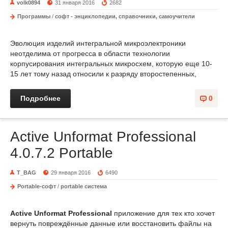
volk0894
31 января 2016
2682
Программы
/
софт - энциклопедии, справочники, самоучители
Эволюция изделий интегральной микроэлектроники
неотделима от прогресса в области технологии
корпусирования интегральных микросхем, которую еще 10-
15 лет тому назад относили к разряду второстепенных,
Подробнее
0
Active Unformat Professional
4.0.7.2 Portable
T_BAG
29 января 2016
6490
Portable-софт
/
portable система
Active Unformat Professional
приложение для тех кто хочет
вернуть повреждённые данные или восстановить файлы на