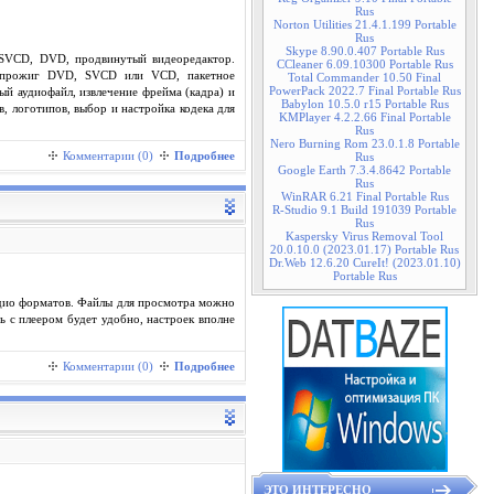
Rus
Norton Utilities 21.4.1.199 Portable
Rus
Skype 8.90.0.407 Portable Rus
 SVCD, DVD, продвинутый видеоредактор.
CCleaner 6.09.10300 Portable Rus
 прожиг DVD, SVCD или VCD, пакетное
Total Commander 10.50 Final
PowerPack 2022.7 Final Portable Rus
ый аудиофайл, извлечение фрейма (кадра) и
Babylon 10.5.0 r15 Portable Rus
в, логотипов, выбор и настройка кодека для
KMPlayer 4.2.2.66 Final Portable
Rus
Nero Burning Rom 23.0.1.8 Portable
Комментарии (0)
Подробнее
Rus
Google Earth 7.3.4.8642 Portable
Rus
WinRAR 6.21 Final Portable Rus
R-Studio 9.1 Build 191039 Portable
Rus
Kaspersky Virus Removal Tool
20.0.10.0 (2023.01.17) Portable Rus
Dr.Web 12.6.20 CureIt! (2023.01.10)
Portable Rus
удио форматов. Файлы для просмотра можно
 с плеером будет удобно, настроек вполне
Комментарии (0)
Подробнее
ЭТО ИНТЕРЕСНО