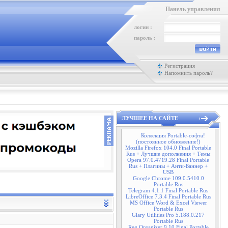
Панель управления
логин :
пароль :
Регистрация
Напомнить пароль?
ЛУЧШЕЕ НА САЙТЕ
Коллекция Portable-софта!
(постоянное обновление!)
Mozilla Firefox 104.0 Final Portable
Rus + Лучшие дополнения + Темы
Opera 97.0.4719.28 Final Portable
Rus + Плагины + Анти-Баннер +
USB
Google Chrome 109.0.5410.0
Portable Rus
Telegram 4.1.1 Final Portable Rus
LibreOffice 7.3.4 Final Portable Rus
MS Office Word & Excel Viewer
Portable Rus
Glary Utilities Pro 5.188.0.217
Portable Rus
Reg Organizer 9.10 Final Portable