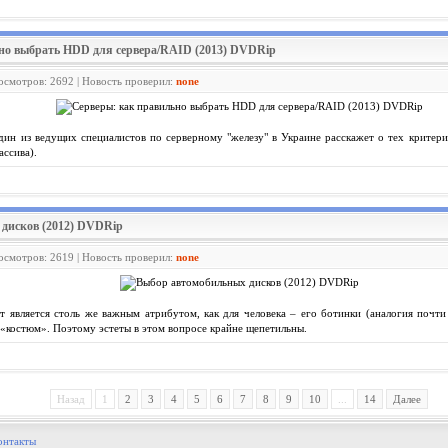
ьно выбрать HDD для сервера/RAID (2013) DVDRip
росмотров: 2692 | Новость проверил:
none
ин из ведущих специалистов по серверному "железу" в Украине расскажет о тех критери
ассива).
 дисков (2012) DVDRip
росмотров: 2619 | Новость проверил:
none
т является столь же важным атрибутом, как для человека – его ботинки (аналогия почти
«костюм». Поэтому эстеты в этом вопросе крайне щепетильны.
Назад
1
2
3
4
5
6
7
8
9
10
...
14
Далее
онтакты