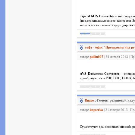
Tipard MTS Converter
- многофункц
(поддерживаемые видео камерами So
возможность извлекать аудиодорожк
софт - офис
/
Программы (на ру
автор:
pullin007
| 31 января 2013 | П
AVS Document Converter
- специал
преобразует их в PDF, DOC, DOCX, 
: Ремонт резиновой над
Видео
автор:
kopterka
| 31 января 2013 | П
Существуют два основных способа ре