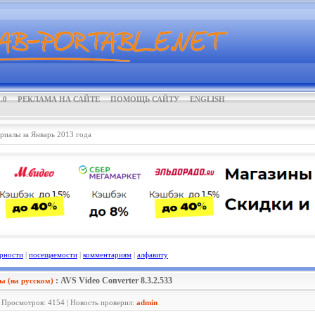
.0
РЕКЛАМА НА САЙТЕ
ПОМОЩЬ САЙТУ
ENGLISH
риалы за Январь 2013 года
рности
|
посещаемости
|
комментариям
|
алфавиту
: AVS Video Converter 8.3.2.533
 (на русском)
| Просмотров: 4154 | Новость проверил:
admin