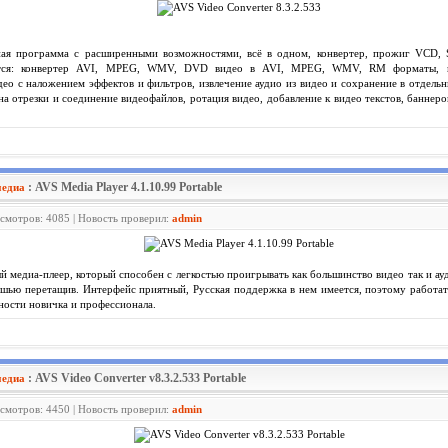
ная программа с расширенными возможностями, всё в одном, конвертер, прожиг VCD,
яется: конвертер AVI, MPEG, WMV, DVD видео в AVI, MPEG, WMV, RM форматы,
део с наложением эффектов и фильтров, извлечение аудио из видео и сохранение в отдельн
на отрезки и соединение видеофайлов, ротация видео, добавление к видео текстов, баннеро
: AVS Media Player 4.1.10.99 Portable
медиа
осмотров: 4085 | Новость проверил:
admin
 медиа-плеер, который способен с легкостью проигрывать как большинство видео так и а
шью перетащив. Интерфейс приятный, Русская поддержка в нем имеется, поэтому работать
ности новичка и профессионала.
: AVS Video Converter v8.3.2.533 Portable
медиа
осмотров: 4450 | Новость проверил:
admin