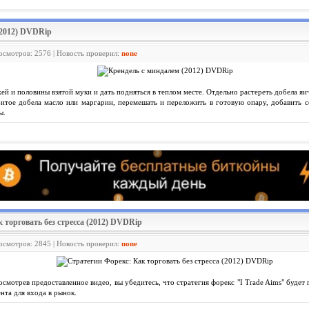
(2012) DVDRip
росмотров: 2576 | Новость проверил:
none
й и половины взятой муки и дать подняться в теплом месте. Отдельно растереть добела яи
итое добела масло или маргарин, перемешать и переложить в готовую опару, добавить со
ы.
 торговать без стресса (2012) DVDRip
росмотров: 2845 | Новость проверил:
none
смотрев предоставленное видео, вы убедитесь, что стратегия форекс "I Trade Aims" будет
та для входа в рынок.