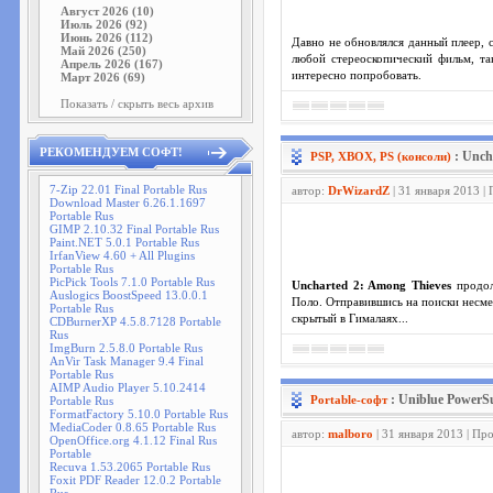
Август 2026 (10)
Июль 2026 (92)
Июнь 2026 (112)
Давно не обновлялся данный плеер, 
Май 2026 (250)
любой стереоскопический фильм, та
Апрель 2026 (167)
интересно попробовать.
Март 2026 (69)
Показать / скрыть весь архив
РЕКОМЕНДУЕМ СОФТ!
: Unc
PSP, XBOX, PS (консоли)
7-Zip 22.01 Final Portable Rus
автор:
DrWizardZ
| 31 января 2013 |
Download Master 6.26.1.1697
Portable Rus
GIMP 2.10.32 Final Portable Rus
Paint.NET 5.0.1 Portable Rus
IrfanView 4.60 + All Plugins
Portable Rus
PicPick Tools 7.1.0 Portable Rus
Uncharted 2: Among Thieves
продол
Auslogics BoostSpeed 13.0.0.1
Поло. Отправившись на поиски несме
Portable Rus
скрытый в Гималаях...
CDBurnerXP 4.5.8.7128 Portable
Rus
ImgBurn 2.5.8.0 Portable Rus
AnVir Task Manager 9.4 Final
Portable Rus
AIMP Audio Player 5.10.2414
: Uniblue PowerSui
Portable-софт
Portable Rus
FormatFactory 5.10.0 Portable Rus
MediaCoder 0.8.65 Portable Rus
автор:
malboro
| 31 января 2013 | Пр
OpenOffice.org 4.1.12 Final Rus
Portable
Recuva 1.53.2065 Portable Rus
Foxit PDF Reader 12.0.2 Portable