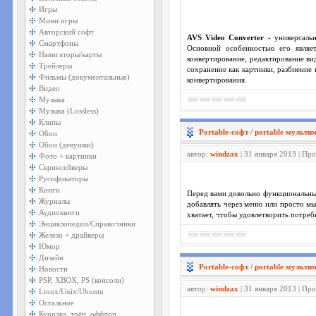
Игры
Мини игры
Авторский софт
AVS Video Converter
- универсаль
Смартфоны
Основной особенностью его явл
Навигаторы/карты
конвертирование, редактирование ви
Трейлеры
сохранение как картинки, разбиение 
Фильмы (документальные)
конвертирования.
Видео
Музыка
Музыка (Lossless)
Клипы
Portable-софт
/
portable мульти
Обои
Обои (девушки)
автор:
windzax
| 31 января 2013 | Пр
Фото + картинки
Скринсейверы
Русификаторы
Книги
Перед вами довольно функциональный
Журналы
добавлять через меню или просто мы
Аудиокниги
хватает, чтобы удовлетворить потреб
Энциклопедии/Справочники
Железо + драйверы
Юмор
Дизайн
Portable-софт
/
portable мульти
Новости
PSP, XBOX, PS (консоли)
автор:
windzax
| 31 января 2013 | Пр
Linux/Unix/Ubuntu
Остальное
Курилка, трёп, оффтоп