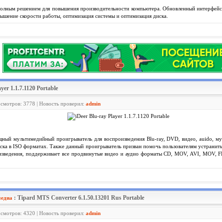
полным решением для повышения производительности компьютера. Обновленный интерфейс 
вышение скорости работы, оптимизация системы и оптимизация диска.
ayer 1.1.7.1120 Portable
осмотров: 3778 | Новость проверил:
admin
щный мультимедийный проигрыватель для воспроизведения Blu-ray, DVD, видео, auido, м
ска в ISO форматах. Также данный проигрыватель призван помочь пользователям устранит
роизведения, поддерживает все продвинутые видео и аудио форматы CD, MOV, AVI, MO
: Tipard MTS Converter 6.1.50.13201 Rus Portable
медиа
осмотров: 4320 | Новость проверил:
admin