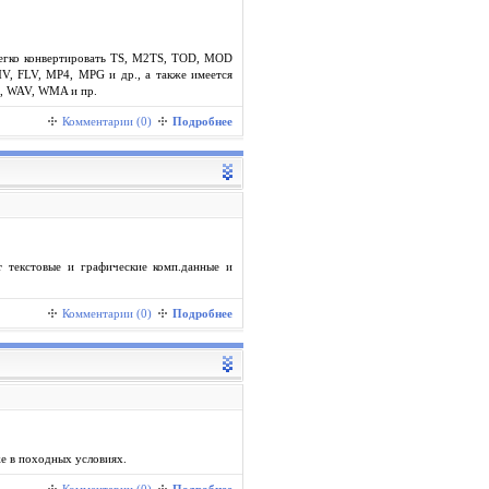
легко конвертировать TS, M2TS, TOD, MOD
V, FLV, MP4, MPG и др., а также имеется
G, WAV, WMA и пр.
Комментарии (0)
Подробнее
 текстовые и графические комп.данные и
Комментарии (0)
Подробнее
е в походных условиях.