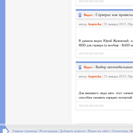
: Серверы: как правил
Видео
автор:
kopterka
| 31 января 2013 | П
В данном видео Юрий Жуковский, од
HDD для сервера (и вообще - RAID м
: Выбор автомобильных
Видео
автор:
kopterka
| 31 января 2013 | П
Для внешнего вида авто этот элемен
способна оживить изрядно потертый 
Главная страница
|
Регистрация
|
Добавить новость
|
Новое на сайте
|
Статистика
|
К