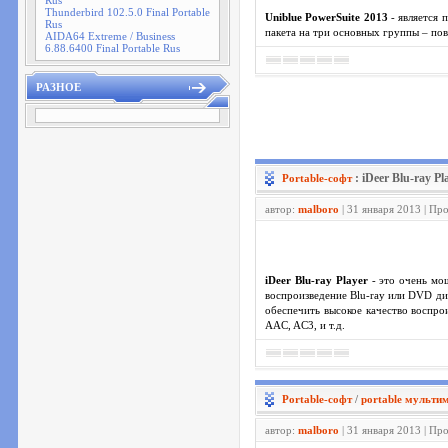
Rus
Thunderbird 102.5.0 Final Portable
Uniblue PowerSuite 2013
- является 
Rus
пакета на три основных группы – по
AIDA64 Extreme / Business
6.88.6400 Final Portable Rus
РАЗНОЕ
: iDeer Blu-ray Pl
Portable-софт
автор:
malboro
| 31 января 2013 | Пр
iDeer Blu-ray Player
- это очень мо
воспроизведение Blu-ray или DVD ди
обеспечить высокое качество восп
AAC, AC3, и т.д.
Portable-софт
/
portable мульти
автор:
malboro
| 31 января 2013 | Пр