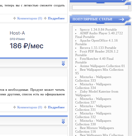
, теперь вы с легкостью сможете создать
Комментарии (0)
Подробнее
ПОПУЛЯРНЫЕ СТАТЬИ
Speccy 1.34.0.84 Portable
AIMP Audio Player 5.40.2722
Final Portable
Apache OpenOffice 4.1.16
Portable
Recuva 1.55.133 Portable
Foxit PDF Reader 2026.1.2
Portable
FotoSketcher 4.40 Final
Portable
Anime Wallpapers Collection 01
Best Wallpapers Mix Collection
95
Mixturka - Wallpapers
Collection 333
Mixturka - Wallpapers
Collection 334
тов в необходимые. Продукт может читать
Zishy Model Katerine from
гими другими, список есть на официальном
Wallpapers
Mixturka - Wallpapers
Collection 337
Mixturka - Wallpapers
Комментарии (0)
Подробнее
Collection 331
Mixturka - Wallpapers
Collection 332
Mixturka - Wallpapers
Collection 330
Best Mixture Wallpapers
Collection 116
Best Wallpapers Mix Collection