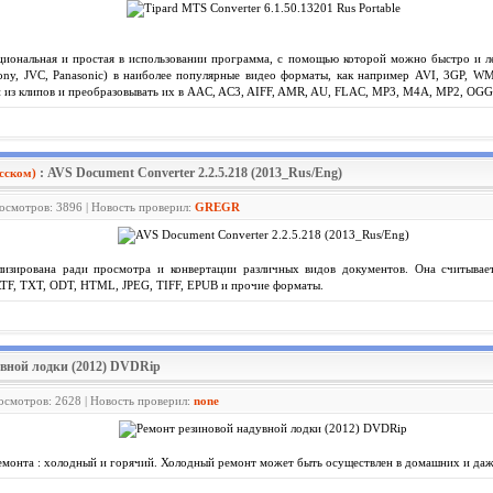
иональная и простая в использовании программа, с помощью которой можно быстро и 
ny, JVC, Panasonic) в наиболее популярные видео форматы, как например AVI, 3GP, WM
и из клипов и преобразовывать их в AAC, AC3, AIFF, AMR, AU, FLAC, MP3, M4A, MP2, OG
: AVS Document Converter 2.2.5.218 (2013_Rus/Eng)
сском)
росмотров: 3896 | Новость проверил:
GREGR
изирована ради просмотра и конвертации различных видов документов. Она считывает
RTF, TXT, ODT, HTML, JPEG, TIFF, EPUB и прочие форматы.
увной лодки (2012) DVDRip
росмотров: 2628 | Новость проверил:
none
монта : холодный и горячий. Холодный ремонт может быть осуществлен в домашних и даж