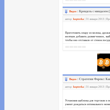
: Крендель с миндалем 
Видео
автор:
kopterka
| 31 января 2013 | П
Приготовить опару из молока, дрожже
желткам добавить размягченное, выб
чтобы оно отставало от стенок посуд
: Стратегии Форекс: Как
Видео
автор:
kopterka
| 31 января 2013 | П
Установив шаблоны для торговли и по
умеют дождаться оптимального момен