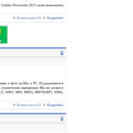
Uniblue Powersuite 2013 делит компоненты
Комментарии (0)
Подробнее
узыки и фото на Mac и PC. Поддерживается
ь ограничения защищенных Blu-ray дисков и
V, FLV, WMV, MP4, MPEG, RMVB,MP3, WMA,
Комментарии (0)
Подробнее