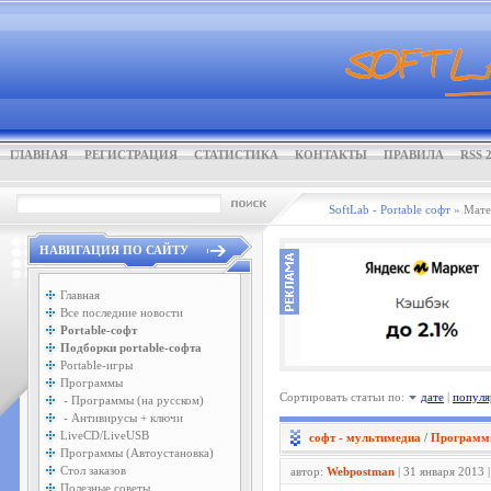
ГЛАВНАЯ
РЕГИСТРАЦИЯ
СТАТИСТИКА
КОНТАКТЫ
ПРАВИЛА
RSS 2
SoftLab - Portable софт
» Мате
НАВИГАЦИЯ ПО САЙТУ
Главная
Все последние новости
Portable-софт
Подборки portable-софта
Portable-игры
Программы
Сортировать статьи по:
дате
|
популя
- Программы (на русском)
- Антивирусы + ключи
LiveCD/LiveUSB
софт - мультимедиа
/
Программы
Программы (Автоустановка)
Стол заказов
автор:
Webpostman
| 31 января 2013 
Полезные советы