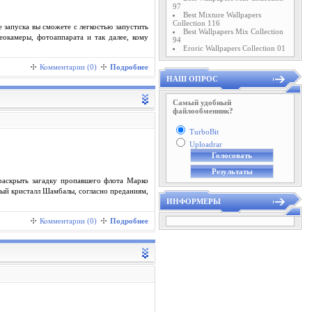
97
Best Mixture Wallpapers
Collection 116
 запуска вы сможете с легкостью запустить
Best Wallpapers Mix Collection
еокамеры, фотоаппарата и так далее, кому
94
Eroric Wallpapers Collection 01
Комментарии (0)
Подробнее
НАШ ОПРОС
Самый удобный
файлообменник?
TurboBit
Uploadrar
раскрыть загадку пропавшего флота Марко
ный кристалл Шамбалы, согласно преданиям,
ИНФОРМЕРЫ
Комментарии (0)
Подробнее