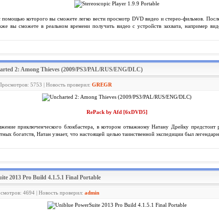
с помощью которого вы сможете легко вести просмотр DVD видео и стерео-фильмов. После
кже вы сможете в реальном времени получить видео с устройств захвата, например вид
harted 2: Among Thieves (2009/PS3/PAL/RUS/ENG/DLC)
 Просмотров: 5753 | Новость проверил:
GREGR
RePack by Afd [6xDVD5]
жение приключенческого блокбастера, в котором отважному Натану Дрейку предстоит 
тных богатств, Натан узнает, что настоящей целью таинственной экспедиции был легендар
te 2013 Pro Build 4.1.5.1 Final Portable
осмотров: 4694 | Новость проверил:
admin