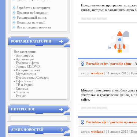
Представленная программа поможет 
Заработок в интернете
фильм, который в дальнейшем легко б
Правила публикации
Расширенный поиск
Подписка на e-mail
Все последние новости
PORTABLE КАТЕГОРИИ:
Все категории:
- Антивирусы
- Архиваторы
- Графика и фото
: 
Portable-софт
/
portable офис
- Запись CD/DVD
- Интернет и сети
автор:
windzax
| 31 января 2013 | Пр
- Мультимедиа
- Переводчики/Словари
- Офис/Текст
- ТВ и Радио
- Система
Мощная программа способная дать в
- Утилиты
текстовые и графические файлы, в 
- Разное
сайте.
ИНТЕРЕСНОЕ
Portable-софт
/
portable мульти
АРХИВ НОВОСТЕЙ
автор:
windzax
| 31 января 2013 | Пр